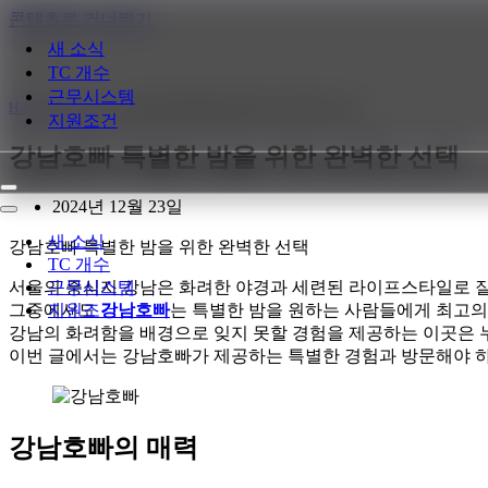
콘텐츠로 건너뛰기
새 소식
TC 개수
근무시스템
Home
»
새 소식
»
강남호빠 특별한 밤을 위한 완벽한 선택
지원조건
강남호빠 특별한 밤을 위한 완벽한 선택
내
2024년 12월 23일
비
내
게
비
새 소식
강남호빠 특별한 밤을 위한 완벽한 선택
이
게
TC 개수
션
이
서울의 중심지 강남은 화려한 야경과 세련된 라이프스타일로 잘
근무시스템
메
션
그중에서도
강남호빠
는 특별한 밤을 원하는 사람들에게 최고의
지원조건
뉴
메
강남의 화려함을 배경으로 잊지 못할 경험을 제공하는 이곳은 
뉴
이번 글에서는 강남호빠가 제공하는 특별한 경험과 방문해야 하
강남호빠의 매력