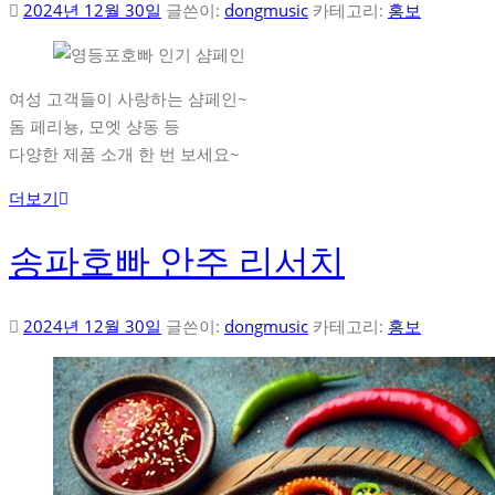
2024년 12월 30일
글쓴이:
dongmusic
카테고리:
홍보
여성 고객들이 사랑하는 샴페인~
돔 페리뇽, 모엣 샹동 등
다양한 제품 소개 한 번 보세요~
더보기
송파호빠 안주 리서치
2024년 12월 30일
글쓴이:
dongmusic
카테고리:
홍보