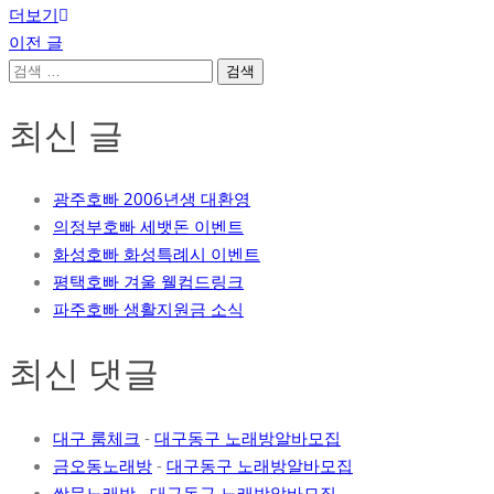
더보기
글
이전 글
검
탐
색:
색
최신 글
광주호빠 2006년생 대환영
의정부호빠 세뱃돈 이벤트
화성호빠 화성특례시 이벤트
평택호빠 겨울 웰컴드링크
파주호빠 생활지원금 소식
최신 댓글
대구 룸체크
-
대구동구 노래방알바모집
금오동노래방
-
대구동구 노래방알바모집
쌍문노래방
-
대구동구 노래방알바모집