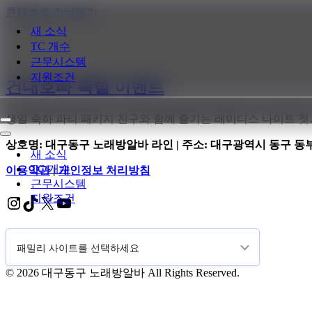
콘텐츠로 건너뛰기
새 소식
TC 개수
근무시스템
지원조건
건대호빠 특별 이벤트
생일 축하 파티 패키지 친구와 함께 즐기는 레이디스 나이트 
내
비
내
상호명: 대구동구 노래방알바 라인 | 주소: 대구광역시 동구 동부로22
게
비
새 소식
이
게
TC 개수
이용약관
|
개인정보 처리방침
션
이
근무시스템
메
션
지원조건
Instagram
TikTok
X
YouTube
뉴
메
뉴
© 2026 대구동구 노래방알바 All Rights Reserved.