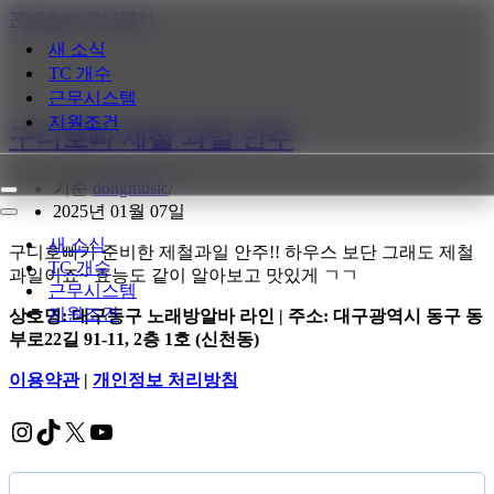
콘텐츠로 건너뛰기
새 소식
TC 개수
근무시스템
지원조건
구디호빠 제철 과일 안주
기준
dongmusic
내
2025년 01월 07일
비
내
게
비
새 소식
구디호빠가 준비한 제철과일 안주!! 하우스 보단 그래도 제철
이
게
TC 개수
과일이죠~ 효능도 같이 알아보고 맛있게 ㄱㄱ
션
이
근무시스템
메
션
지원조건
상호명: 대구동구 노래방알바 라인 | 주소: 대구광역시 동구 동
뉴
메
부로22길 91-11, 2층 1호 (신천동)
뉴
이용약관
|
개인정보 처리방침
Instagram
TikTok
X
YouTube