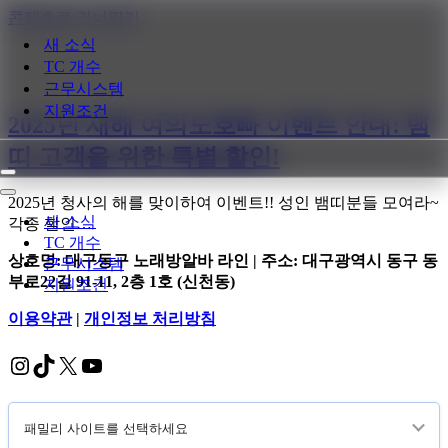
콘텐츠로 건너뛰기
새 소식
TC 개수
근무시스템
지원조건
2025년 새해 여의도호빠 이벤트 안내: 뱀
띠 고객을 위한 특별 할인!
내
비
내
2025년 청사의 해를 맞이하여 이벤트!! 성인 뱀띠분들 모여라~
게
비
새 소식
각종 할인…
이
게
TC 개수
션
이
상호명: 대구동구 노래방알바 라인 | 주소: 대구광역시 동구 동
근무시스템
메
션
부로22길 91-11, 2층 1호 (신천동)
지원조건
뉴
메
뉴
이용약관
|
개인정보 처리방침
Instagram
TikTok
X
YouTube