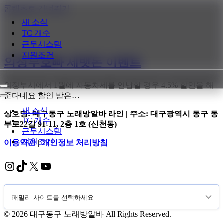
콘텐츠로 건너뛰기
새 소식
TC 개수
근무시스템
지원조건
의정부호빠 세뱃돈 이벤트
의정부시에서 1월에 자동차세를 연납할 경우 4.5% 할인을 해
내
준다네요 할인 받은…
비
내
게
비
새 소식
상호명: 대구동구 노래방알바 라인 | 주소: 대구광역시 동구 동
이
게
TC 개수
부로22길 91-11, 2층 1호 (신천동)
션
이
근무시스템
메
션
지원조건
이용약관
|
개인정보 처리방침
뉴
메
뉴
Instagram
TikTok
X
YouTube
© 2026 대구동구 노래방알바 All Rights Reserved.