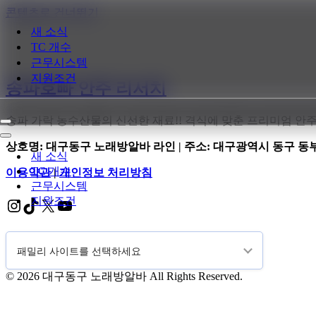
콘텐츠로 건너뛰기
새 소식
TC 개수
근무시스템
지원조건
송파호빠 안주 리서치
송파 가락 농수산물의 신선한 재료!! 격식에 맞춘 프리미엄 안주
내
비
내
상호명: 대구동구 노래방알바 라인 | 주소: 대구광역시 동구 동부로22
게
비
새 소식
이
게
TC 개수
이용약관
|
개인정보 처리방침
션
이
근무시스템
메
션
지원조건
Instagram
TikTok
X
YouTube
뉴
메
뉴
© 2026 대구동구 노래방알바 All Rights Reserved.