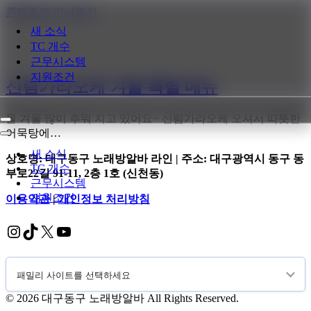
콘텐츠로 건너뛰기
새 소식
TC 개수
근무시스템
지원조건
신림가라오케 겨울 특별 메뉴
올 겨울 많이 추워 지고 있어요~ 신림가라오케 오셔서 따뜻한
내
어묵탕에…
비
내
게
비
새 소식
상호명: 대구동구 노래방알바 라인 | 주소: 대구광역시 동구 동
이
게
TC 개수
부로22길 91-11, 2층 1호 (신천동)
션
이
근무시스템
메
션
지원조건
이용약관
|
개인정보 처리방침
뉴
메
뉴
Instagram
TikTok
X
YouTube
© 2026 대구동구 노래방알바 All Rights Reserved.