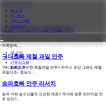
콘텐츠로 건너뛰기
새 소식
TC 개수
근무시스템
지원조건
신림가라오케 겨울 특별 메뉴
올 겨울 많이 추워 지고 있어요~ 신림가라오케 오셔서 따뜻한
내
어묵탕에…
비
내
게
비
새 소식
구디호빠 제철 과일 안주
이
게
TC 개수
션
이
근무시스템
메
션
구디호빠가 준비한 제철과일 안주!! 하우스 보단 그래도 제철
지원조건
뉴
메
과일이죠~ 효능도…
뉴
송파호빠 안주 리서치
송파 가락 농수산물의 신선한 재료!! 격식에 맞춘 프리미엄 안
주 요리!!…