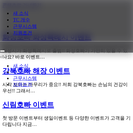
콘텐츠로 건너뛰기
새 소식
TC 개수
근무시스템
지원조건
화성호빠 화성특례시 이벤트
화성시가 화성특례시로 출범!! 화성호빠가 가만히 있을 수 있
내
나요? 바로 이벤트…
비
내
게
비
새 소식
강북호빠 해장 이벤트
이
게
TC 개수
션
이
근무시스템
메
션
시작 보다는 마무리가 중요!! 저희 강북호빠는 손님의 건강이
지원조건
뉴
메
우선!! 그래서…
뉴
신림호빠 이벤트
첫 방문 이벤트부터 생일이벤트 등 다양한 이벤트가 고객을 기
다립니다 지금…