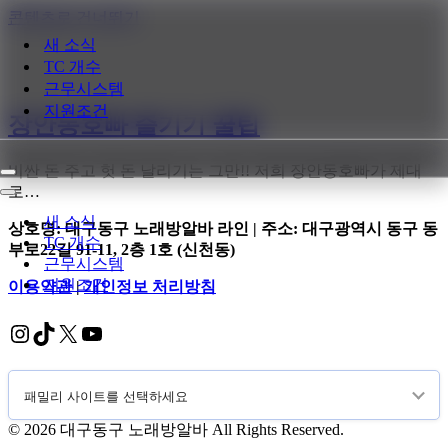
콘텐츠로 건너뛰기
새 소식
TC 개수
근무시스템
지원조건
장안동호빠 즐기기 꿀팁
비싼 돈 주고 헛 돈 날리기는 그만!! 저희 장안동호빠가 제대
내
로…
비
내
게
비
새 소식
상호명: 대구동구 노래방알바 라인 | 주소: 대구광역시 동구 동
이
게
TC 개수
부로22길 91-11, 2층 1호 (신천동)
션
이
근무시스템
메
션
지원조건
이용약관
|
개인정보 처리방침
뉴
메
뉴
Instagram
TikTok
X
YouTube
© 2026 대구동구 노래방알바 All Rights Reserved.