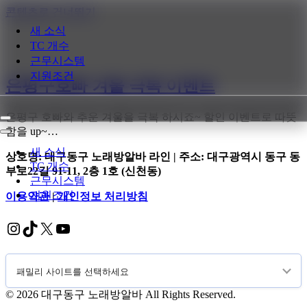
콘텐츠로 건너뛰기
새 소식
TC 개수
근무시스템
지원조건
은평구호빠 겨울 극복 이벤트
은평구 호빠와 추운 겨울을 극복 하시죠~ 할인 이벤트로 따뜻
내
함을 up~…
비
내
게
비
새 소식
상호명: 대구동구 노래방알바 라인 | 주소: 대구광역시 동구 동
이
게
TC 개수
부로22길 91-11, 2층 1호 (신천동)
션
이
근무시스템
메
션
지원조건
이용약관
|
개인정보 처리방침
뉴
메
뉴
Instagram
TikTok
X
YouTube
© 2026 대구동구 노래방알바 All Rights Reserved.